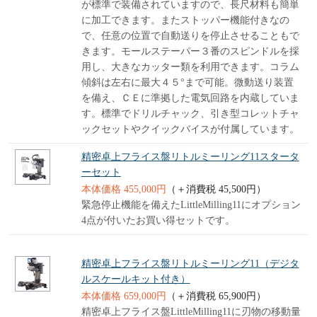
が標準で装備されていますので、長尺材料も簡単
に加工できます。またストッパー機能付きなの
で、任意の位置で自動送りを停止させることもで
きます。モールステーパー３番のスピンドルを採
用し、大きなカッター類を利用できます。コラム
傾斜は左右に最大４５°まで可能。微動送り装置
を備え、ＣＥに準拠した電気回路を内蔵していま
す。標準でドリルチャック、引き型コレットチャ
ックセットやクイックバイスが付属しています。
精密卓上フライス盤リトルミーリング11スタータ
ーセット
本体価格 455,000円
（＋消費税 45,500円）
緊急停止機能を備えたLittleMilling11にオプション
4点が付いたお買い得セットです。
精密卓上フライス盤リトルミーリング11（デジタ
ルスケールキット付き）
本体価格 659,000円
（＋消費税 65,900円）
精密卓上フライス盤LittleMilling11に刃物の移動量