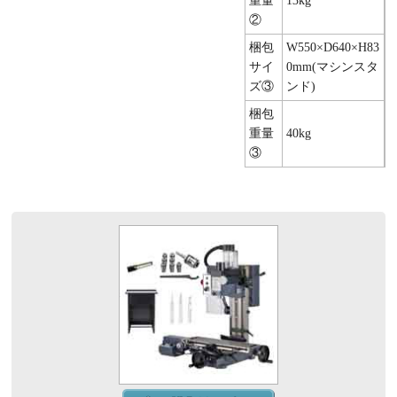
重量
13kg
②
梱包
W550×D640×H83
サイ
0mm(マシンスタ
ズ③
ンド)
梱包
重量
40kg
③