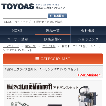
NEWS
サイトマップ
お問合せ・カタログ請求
HOME
製品一覧
会社概要
ユーザー登録
販売店様へ
ショッピング
トップページ
>
製品一覧
>
フライス盤
> 精密卓上フライス盤リトルミーリ
ング11アドバンスセット
CATEGORY LIST
精密卓上フライス盤リトルミーリング11アドバンスセット