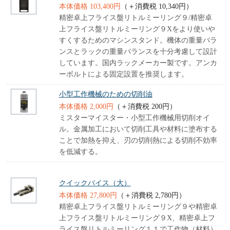
本体価格 103,400円
（＋消費税 10,340円）
精密卓上フライス盤リトルミーリング９/精密卓
上フライス盤リトルミーリング９Xをより使いや
すくするためのマシンスタンド。機体の重量バラ
ンスとラックの重量バランスを十分考慮して設計
しています。国内ラックメーカー製です。アンカ
ーボルトによる固定設置を推奨します。
小型工作機械のための切削油
本体価格 2,000円
（＋消費税 200円）
ミスターマイスター・小型工作機械用切削オイ
ル。金属加工において切削工具や材料に塗布する
ことで加熱を抑え、刃の切削熱による切削不効率
を低減する。
クイックバイス（大）
本体価格 27,800円
（＋消費税 2,780円）
精密卓上フライス盤リトルミーリング９や精密卓
上フライス盤リトルミーリング９X、精密卓上フ
ライス盤リトルミーリング１１で工作物（材料）