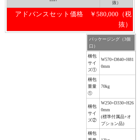
抜）
アドバンスセット価格 ￥580,000（税
抜）
パッケージング（3個
口）
梱包
W570×D840×H81
サイ
0mm
ズ①
梱包
重量
70kg
①
W250×D330×H26
梱包
0mm
サイ
(標準付属品+オ
ズ②
プション品)
梱包