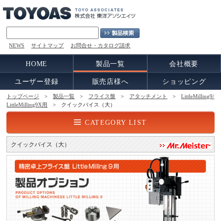
NEWS
サイトマップ
お問合せ・カタログ請求
HOME
製品一覧
会社概要
ユーザー登録
販売店様へ
ショッピング
トップページ
>
製品一覧
>
フライス盤
>
アタッチメント
>
LittleMilling9/
LittleMilling9X用
> クイックバイス（大）
CATEGORY LIST
クイックバイス（大）