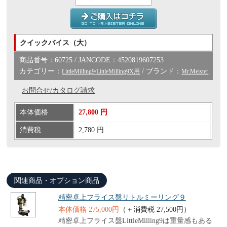
クイックバイス（大）
商品番号：60725 / JANCODE：4520819607253
カテゴリー：
/ ブランド：
LittleMilling9/LittleMilling9X用
Mr.Meister
お問合せ/カタログ請求
本体価格
27,800 円
消費税
2,780 円
関連商品・オプション商品
精密卓上フライス盤リトルミーリング９
本体価格 275,000円
（＋消費税 27,500円）
精密卓上フライス盤LittleMilling9は重量感もある