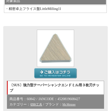
対象製品
・精密卓上フライス盤LittleMilling11
〔SUS〕強力型テーパーシャンクエンドミル用３枚刃チッ
プ
商品番号：60842 / JANCODE：4520819608427
カテゴリー：
/ ブランド：
切削工具
Mr.Meister