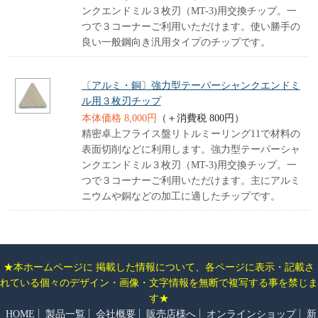
ンクエンドミル３枚刃（MT-3)用交換チップ。一
つで３コーナーご利用いただけます。使い勝手の
良い一般鋼向き汎用タイプのチップです。
〔アルミ・銅〕強力型テーパーシャンクエンドミ
ル用３枚刃チップ
本体価格 8,000円
（＋消費税 800円）
精密卓上フライス盤リトルミーリング11で材料の
表面切削などに利用します。強力型テーパーシャ
ンクエンドミル３枚刃（MT-3)用交換チップ。一
つで３コーナーご利用いただけます。主にアルミ
ニウムや銅などの加工に適したチップです。
★本ホームページに 掲載した情報について、各ページに表示・記載さ
れている個々のデザイン・画像・文字情報を無断で複写する事を禁じま
す★
HOME
製品一覧
会社概要
販売店様へ
オンラインショップ
新