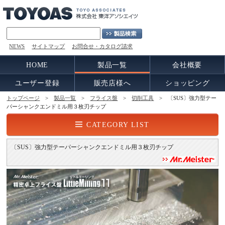
NEWS
サイトマップ
お問合せ・カタログ請求
HOME
製品一覧
会社概要
ユーザー登録
販売店様へ
ショッピング
トップページ
>
製品一覧
>
フライス盤
>
切削工具
> 〔SUS〕強力型テー
パーシャンクエンドミル用３枚刃チップ
CATEGORY LIST
〔SUS〕強力型テーパーシャンクエンドミル用３枚刃チップ