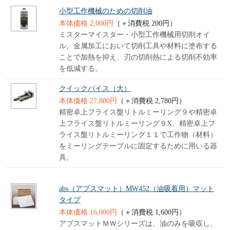
小型工作機械のための切削油
本体価格 2,000円
（＋消費税 200円）
ミスターマイスター・小型工作機械用切削オイ
ル。金属加工において切削工具や材料に塗布する
ことで加熱を抑え、刃の切削熱による切削不効率
を低減する。
クイックバイス（大）
本体価格 27,800円
（＋消費税 2,780円）
精密卓上フライス盤リトルミーリング９や精密卓
上フライス盤リトルミーリング９X、精密卓上フ
ライス盤リトルミーリング１１で工作物（材料）
をミーリングテーブルに固定するために用いる器
具。
abs（アブスマット）MW452（油吸着用）マット
タイプ
本体価格 16,000円
（＋消費税 1,600円）
アブスマットＭＷシリーズは、油のみを吸収し、