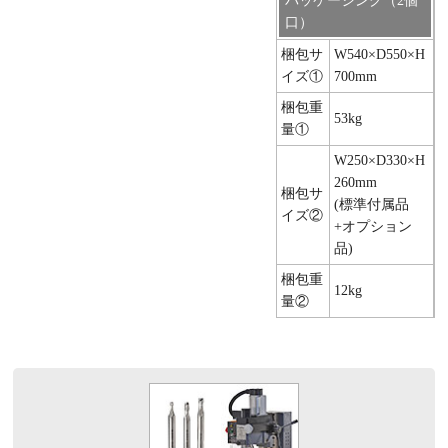
パッケージング（2個
口）
梱包サ
W540×D550×H
イズ①
700mm
梱包重
53kg
量①
W250×D330×H
260mm
梱包サ
(標準付属品
イズ②
+オプション
品)
梱包重
12kg
量②