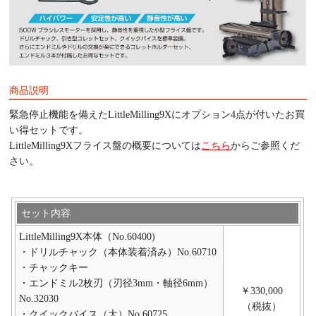
商品説明
緊急停止機能を備えたLittleMilling9Xにオプション4点が付いたお買
い得セットです。
LittleMilling9Xフライス盤の概要については
こちら
からご参照くだ
さい。
セット内容
LittleMilling9X本体（No.60400)
・ドリルチャック（本体装着済み）No.60710
・チャックキー
・エンドミル2枚刃（刃径3mm・軸径6mm）
￥330,000
No.32030
（税抜）
・クイックバイス（大）No.60725