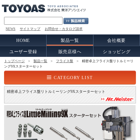
NEWS
サイトマップ
お問合せ・カタログ請求
HOME
製品一覧
会社概要
ユーザー登録
販売店様へ
ショッピング
トップページ
>
製品一覧
>
フライス盤
> 精密卓上フライス盤リトルミーリ
ング9Xスターターセット
CATEGORY LIST
精密卓上フライス盤リトルミーリング9Xスターターセット