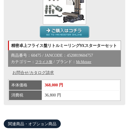
精密卓上フライス盤リトルミーリング9Xスターターセット
商品番号：60475 / JANCODE：4520819604757
カテゴリー：
/ ブランド：
フライス盤
Mr.Meister
お問合せ/カタログ請求
本体価格
368,000 円
消費税
36,800 円
関連商品・オプション商品