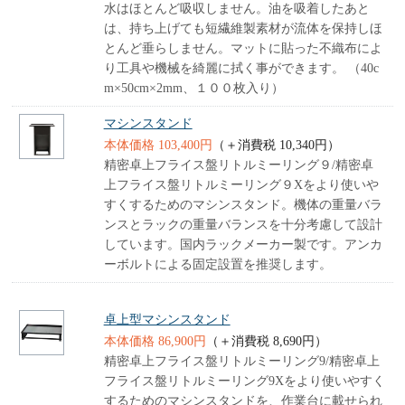
水はほとんど吸収しません。油を吸着したあと
は、持ち上げても短繊維製素材が流体を保持しほ
とんど垂らしません。マットに貼った不織布によ
り工具や機械を綺麗に拭く事ができます。 （40c
m×50cm×2mm、１００枚入り）
マシンスタンド
本体価格 103,400円
（＋消費税 10,340円）
精密卓上フライス盤リトルミーリング９/精密卓
上フライス盤リトルミーリング９Xをより使いや
すくするためのマシンスタンド。機体の重量バラ
ンスとラックの重量バランスを十分考慮して設計
しています。国内ラックメーカー製です。アンカ
ーボルトによる固定設置を推奨します。
卓上型マシンスタンド
本体価格 86,900円
（＋消費税 8,690円）
精密卓上フライス盤リトルミーリング9/精密卓上
フライス盤リトルミーリング9Xをより使いやすく
するためのマシンスタンドを、作業台に載せられ