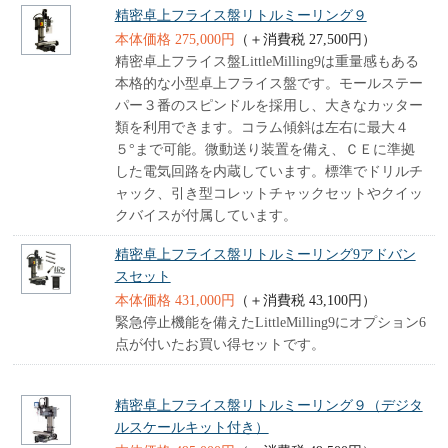
精密卓上フライス盤リトルミーリング９
本体価格 275,000円
（＋消費税 27,500円）
精密卓上フライス盤LittleMilling9は重量感もある
本格的な小型卓上フライス盤です。モールステー
パー３番のスピンドルを採用し、大きなカッター
類を利用できます。コラム傾斜は左右に最大４
５°まで可能。微動送り装置を備え、ＣＥに準拠
した電気回路を内蔵しています。標準でドリルチ
ャック、引き型コレットチャックセットやクイッ
クバイスが付属しています。
精密卓上フライス盤リトルミーリング9アドバン
スセット
本体価格 431,000円
（＋消費税 43,100円）
緊急停止機能を備えたLittleMilling9にオプション6
点が付いたお買い得セットです。
精密卓上フライス盤リトルミーリング９（デジタ
ルスケールキット付き）