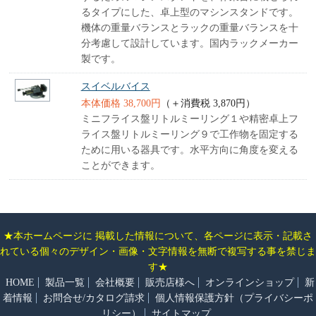
るタイプにした、卓上型のマシンスタンドです。
機体の重量バランスとラックの重量バランスを十
分考慮して設計しています。国内ラックメーカー
製です。
スイベルバイス
本体価格 38,700円
（＋消費税 3,870円）
ミニフライス盤リトルミーリング１や精密卓上フ
ライス盤リトルミーリング９で工作物を固定する
ために用いる器具です。水平方向に角度を変える
ことができます。
★本ホームページに 掲載した情報について、各ページに表示・記載さ
れている個々のデザイン・画像・文字情報を無断で複写する事を禁じま
す★
HOME
製品一覧
会社概要
販売店様へ
オンラインショップ
新
着情報
お問合せ/カタログ請求
個人情報保護方針（プライバシーポ
リシー）
サイトマップ