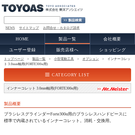
NEWS
サイトマップ
お問合せ・カタログ請求
HOME
製品一覧
会社概要
ユーザー登録
販売店様へ
ショッピング
トップページ
>
製品一覧
>
小型電動工具
>
オプション
> インナーコレッ
ト 3.0mm軸用(FORTE300α用)
CATEGORY LIST
インナーコレット 3.0mm軸用(FORTE300α用)
製品概要
ブラシレスグラインダーForte300α用のブラシレスハンドピースに
標準で内蔵されているインナーコレット。消耗・交換用。