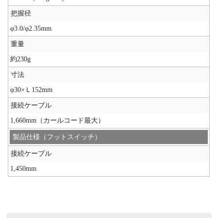
把握径
φ3.0/φ2.35mm
重量
約230g
寸法
φ30×Ｌ152mm
接続ケーブル
1,660mm（カールコード最大）
製品仕様（フットスイッチ）
接続ケーブル
1,450mm