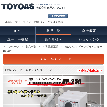
NEWS
サイトマップ
お問合せ・カタログ請求
HOME
製品一覧
会社概要
ユーザー登録
販売店様へ
ショッピング
トップページ
>
製品一覧
>
小型電動工具
> 精密ハンドピースグラインダー
HP-250
CATEGORY LIST
精密ハンドピースグラインダーHP-250