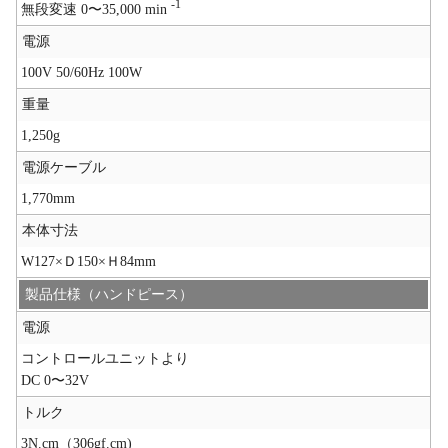
-1
無段変速 0〜35,000 min
電源
100V 50/60Hz 100W
重量
1,250g
電源ケーブル
1,770mm
本体寸法
W127×Ｄ150×Ｈ84mm
製品仕様（ハンドピース）
電源
コントロールユニットより
DC 0〜32V
トルク
3N.cm（306gf.cm)