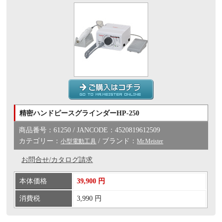
精密ハンドピースグラインダーHP-250
商品番号：61250 / JANCODE：4520819612509
カテゴリー：
/ ブランド：
小型電動工具
Mr.Meister
お問合せ/カタログ請求
本体価格
39,900 円
消費税
3,990 円