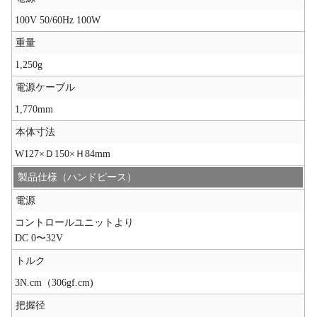
100V 50/60Hz 100W
重量
1,250g
電源ケーブル
1,770mm
本体寸法
W127×Ｄ150×Ｈ84mm
製品仕様（ハンドピース）
電源
コントロールユニットより
DC 0〜32V
トルク
3N.cm（306gf.cm)
把握径