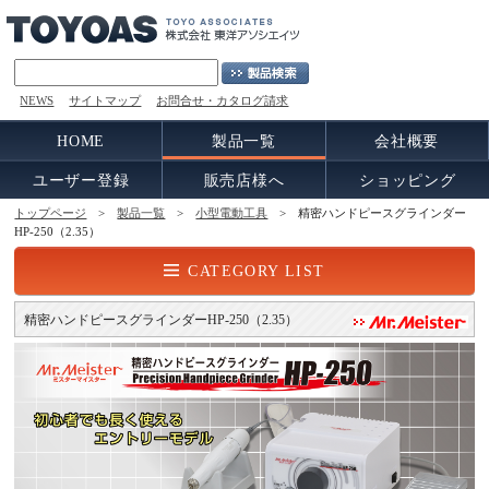
NEWS
サイトマップ
お問合せ・カタログ請求
HOME
製品一覧
会社概要
ユーザー登録
販売店様へ
ショッピング
トップページ
>
製品一覧
>
小型電動工具
> 精密ハンドピースグラインダー
HP-250（2.35）
CATEGORY LIST
精密ハンドピースグラインダーHP-250（2.35）