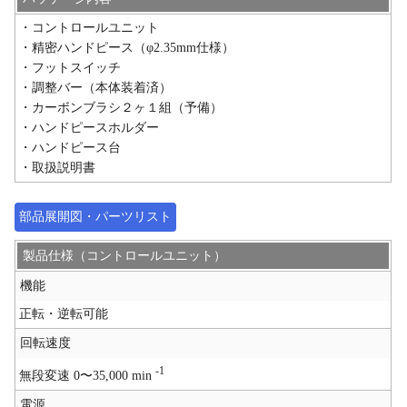
・コントロールユニット
・精密ハンドピース（φ2.35mm仕様）
・フットスイッチ
・調整バー（本体装着済）
・カーボンブラシ２ヶ１組（予備）
・ハンドピースホルダー
・ハンドピース台
・取扱説明書
部品展開図・パーツリスト
製品仕様（コントロールユニット）
機能
正転・逆転可能
回転速度
-1
無段変速 0〜35,000 min
電源