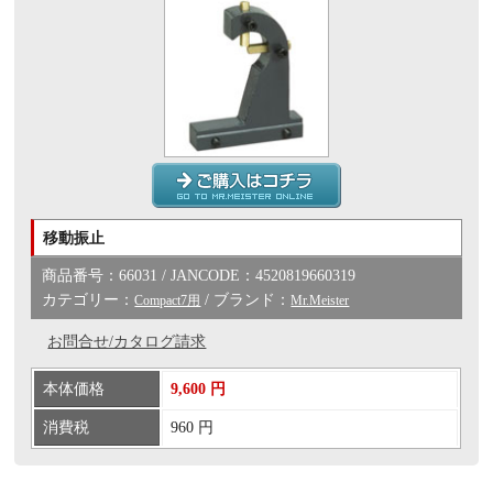
移動振止
商品番号：66031 / JANCODE：4520819660319
カテゴリー：
/ ブランド：
Compact7用
Mr.Meister
お問合せ/カタログ請求
本体価格
9,600 円
消費税
960 円