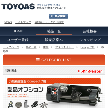
NEWS
サイトマップ
お問合せ・カタログ請求
HOME
製品一覧
会社概要
ユーザー登録
販売店様へ
ショッピング
トップページ
>
製品一覧
>
旋盤
>
アタッチメント
>
Compact7用
> 移
動振止
CATEGORY LIST
移動振止