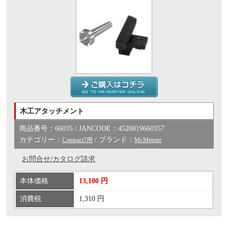
木工アタッチメント
商品番号：66035 / JANCODE：4520819660357
カテゴリー：
/ ブランド：
Compact7用
Mr.Meister
お問合せ/カタログ請求
本体価格
13,100 円
消費税
1,310 円