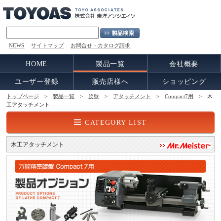
NEWS
サイトマップ
お問合せ・カタログ請求
HOME
製品一覧
会社概要
ユーザー登録
販売店様へ
ショッピング
トップページ
>
製品一覧
>
旋盤
>
アタッチメント
>
Compact7用
> 木
工アタッチメント
CATEGORY LIST
木工アタッチメント