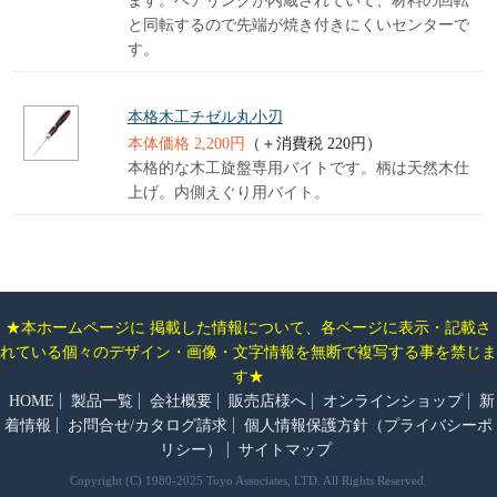
ます。ベアリングが内蔵されていて、材料の回転
と同転するので先端が焼き付きにくいセンターで
す。
本格木工チゼル丸小刃
本体価格 2,200円
（＋消費税 220円）
本格的な木工旋盤専用バイトです。柄は天然木仕
上げ。内側えぐり用バイト。
★本ホームページに 掲載した情報について、各ページに表示・記載さ
れている個々のデザイン・画像・文字情報を無断で複写する事を禁じま
す★
HOME
製品一覧
会社概要
販売店様へ
オンラインショップ
新
着情報
お問合せ/カタログ請求
個人情報保護方針（プライバシーポ
リシー）
サイトマップ
Copyright (C) 1980-2025 Toyo Associates, LTD. All Rights Reserved
.