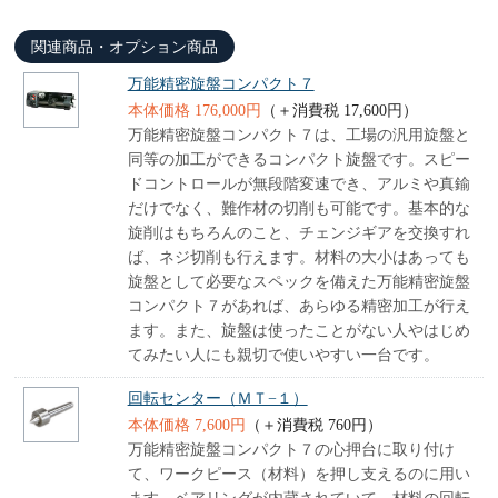
関連商品・オプション商品
万能精密旋盤コンパクト７
本体価格 176,000円
（＋消費税 17,600円）
万能精密旋盤コンパクト７は、工場の汎用旋盤と
同等の加工ができるコンパクト旋盤です。スピー
ドコントロールが無段階変速でき、アルミや真鍮
だけでなく、難作材の切削も可能です。基本的な
旋削はもちろんのこと、チェンジギアを交換すれ
ば、ネジ切削も行えます。材料の大小はあっても
旋盤として必要なスペックを備えた万能精密旋盤
コンパクト７があれば、あらゆる精密加工が行え
ます。また、旋盤は使ったことがない人やはじめ
てみたい人にも親切で使いやすい一台です。
回転センター（ＭＴ−１）
本体価格 7,600円
（＋消費税 760円）
万能精密旋盤コンパクト７の心押台に取り付け
て、ワークピース（材料）を押し支えるのに用い