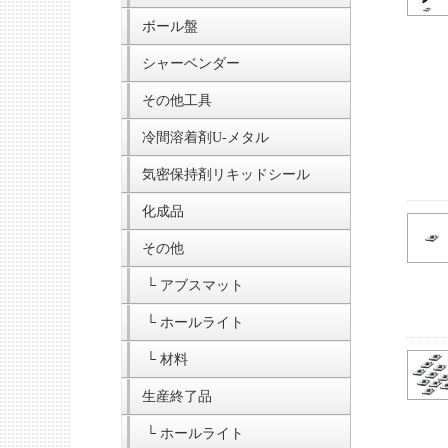
ボール盤
シャーベンダー
その他工具
冷間溶着剤U-メタル
気密保持剤リキッドシール
化成品
その他
└ アブスマット
└ ホールライト
└ 材料
生産終了品
└ ホールライト