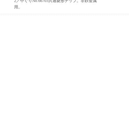
2／中ぐりNo.66703共通菱形チップ。非鉄金属
用。