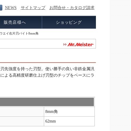
NEWS
サイトマップ
お問合せ・カタログ請求
販売店様へ
ショッピング
ウエイ右片刃バイト8mm角
と刃先強度を持った刃型。使い勝手の良い非鉄金属汎
ジによる高精度研磨仕上げ刃型のチップをベースにラ
8mm角
62mm