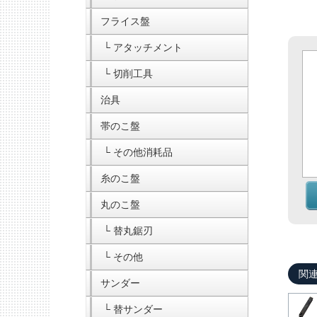
フライス盤
└ アタッチメント
└ 切削工具
治具
帯のこ盤
└ その他消耗品
糸のこ盤
丸のこ盤
└ 替丸鋸刃
└ その他
関
サンダー
└ 替サンダー