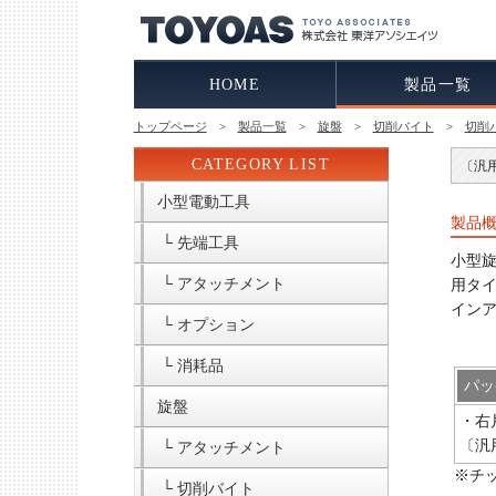
HOME
製品一覧
トップページ
>
製品一覧
>
旋盤
>
切削バイト
>
切削
CATEGORY LIST
〔汎
小型電動工具
製品
└ 先端工具
小型
└ アタッチメント
用タ
イン
└ オプション
└ 消耗品
パッ
旋盤
・右
〔汎
└ アタッチメント
※チッ
└ 切削バイト