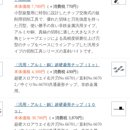
本体価格 7,700円
（＋消費税 770円）
小型旋盤用に特別に設計したチップ交換式の旋
削用切削工具で、優れた切味と刃先強度を持っ
た刃型。使い勝手の良い非鉄金属汎用タイプ。
アルミや銅、真鍮の切削に適した大きなスクイ
角とシャープエッジによる高精度研磨仕上げ刃
型のチップをベースにラインアップした汎用タ
イプの切削工具シリーズの直剣バイトです。
〔汎用・アルミ・銅〕超硬菱形チップ（１ヶ）
本体価格 4,300円
（＋消費税 430円）
超硬スロアウエイ右片刃No.66701／直剣No.6670
2／中ぐりNo.66703共通菱形チップ。非鉄金属
用。
〔汎用・アルミ・銅〕超硬菱形チップ（１０
ヶ）
本体価格 38,700円
（＋消費税 3,870円）
超硬スロアウエイ右片刃No.66701／直剣No.6670