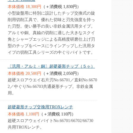
本体価格 18,300円
（＋消費税 1,830円）
小型旋盤用に特別に設計したチップ交換式の旋
削用切削工具で、優れた切味と刃先強度を持っ
た刃型。使い勝手の良い非鉄金属汎用タイプ。
アルミや銅、真鍮の切削に適した大きなスクイ
角とシャープエッジによる高精度研磨仕上げ刃
型のチップをベースにラインアップした汎用タ
イプの切削工具シリーズの中ぐりバイトです。
〔汎用・アルミ・銅〕超硬菱形チップ（５ヶ）
本体価格 20,500円
（＋消費税 2,050円）
超硬スロアウエイ右片刃No.66701／直剣No.6670
2／中ぐりNo.66703共通菱形チップ。非鉄金属
用。
超硬菱形チップ交換用TROXレンチ
本体価格 1,100円
（＋消費税 110円）
超硬スロアウェイバイトNo.66701/66702/66730
共用TROXレンチ。