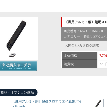
〔汎用アルミ・銅〕超硬スロ
商品番号：66731 / JANCODE：
カテゴリー：
超硬スロアウエイ
お問合せ/カタログ請求
本体価格
7,70
消費税
770 
連商品・オプション商品
〔汎用アルミ・銅〕超硬スロアウエイ直剣バイ
ト8mm角