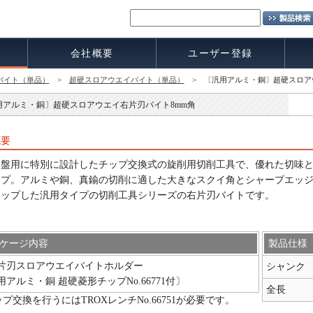
会社概要
ユーザー登録
バイト（単品）
>
超硬スロアウエイバイト（単品）
> 〔汎用アルミ・銅〕超硬スロア
用アルミ・銅〕超硬スロアウエイ右片刃バイト8mm角
概要
旋盤用に特別に設計したチップ交換式の旋削用切削工具で、優れた切味
イプ。アルミや銅、真鍮の切削に適した大きなスクイ角とシャープエッ
アップした汎用タイプの切削工具シリーズの右片刃バイトです。
ケージ内容
製品仕様
片刃スロアウエイバイトホルダー
シャンク
用アルミ・銅 超硬菱形チップNo.66771付〕
全長
プ交換を行うにはTROXレンチNo.66751が必要です。