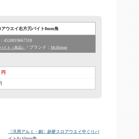
アウエイ右片刃バイト8mm角
4520819667318
/ ブランド：
バイト（単品）
Mr.Meister
0 円
円
〔汎用アルミ・銅〕超硬スロアウエイ中ぐりバ
イト8×10mm角