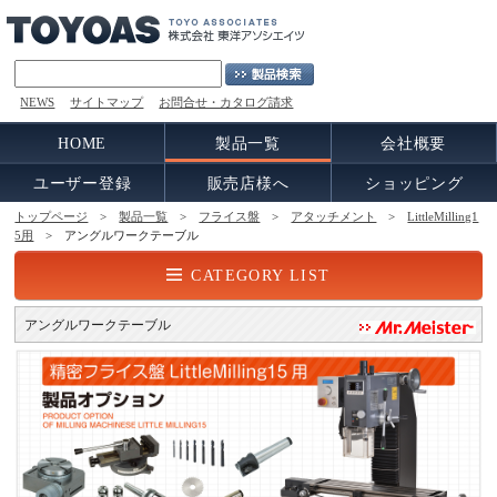
NEWS
サイトマップ
お問合せ・カタログ請求
HOME
製品一覧
会社概要
ユーザー登録
販売店様へ
ショッピング
トップページ
>
製品一覧
>
フライス盤
>
アタッチメント
>
LittleMilling1
5用
> アングルワークテーブル
CATEGORY LIST
アングルワークテーブル