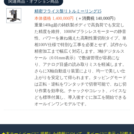
関連商品・オプション商品
精密フライス盤リトルミーリング15
本体価格 1,400,000円
（＋消費税 140,000円）
重量140kg超の鋳鉄製ボディで高負荷でも安定し
た精度を維持、1000Wブラシレスモーターの静音
性、パワーを兼ね備えた高剛性重切削タイプ。単
相100V仕様で特別な工事を必要とせず、試作から
精密加工まで幅広く対応します。3軸デジタルス
ケール（0.01mm表示）で数値管理が容易にな
り、アナログ目盛の読み取りミスを軽減します。
さらにX軸自動送り装置により、均一で美しい仕
上がりを安定して得られます。タッピングモード
は正転・逆転をワンタッチで切替可能で、ねじ切
り作業を効率化。チャックやコレット、バイスな
ども標準付属し、導入後すぐに加工を開始できる
オールインワンモデルです。
★本ホームページに 掲載した情報について、各ページに表示・記載さ