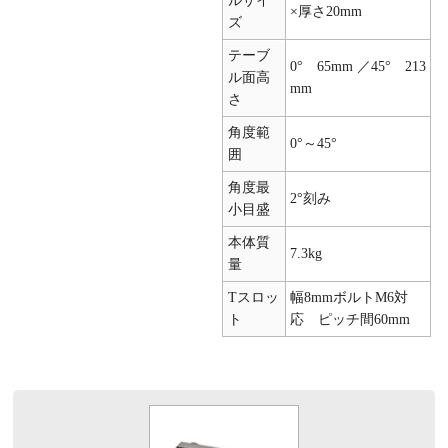
ルサイ
×厚さ20mm
ズ
テーブ
0° 65mm ／45° 213
ル面高
mm
さ
角度範
0°～45°
囲
角度最
2°刻み
小目盛
本体質
7.3kg
量
Tスロッ
幅8mmボルトM6対
ト
応 ピッチ間60mm